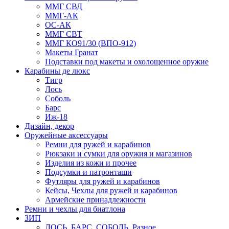
ММГ СВД
ММГ-АК
ОС-АК
ММГ СВТ
ММГ КО91/30 (ВПО-912)
Макеты Гранат
Подставки под макеты и охолощенное оружие
Карабины де люкс
Тигр
Лось
Соболь
Барс
Иж-18
Дизайн, декор
Оружейные аксессуары
Ремни для ружей и карабинов
Рюкзаки и сумки для оружия и магазинов
Изделия из кожи и прочее
Подсумки и патронташи
Футляры для ружей и карабинов
Кейсы, Чехлы для ружей и карабинов
Армейские принадлежности
Ремни и чехлы для биатлона
ЗИП
ЛОСЬ, БАРС, СОБОЛЬ, Разное