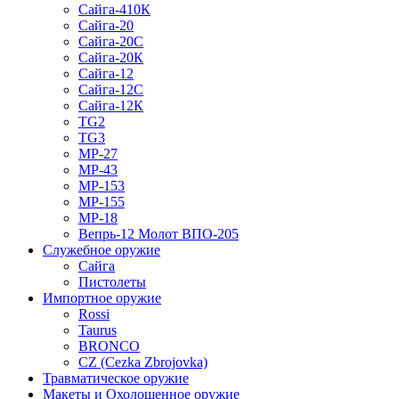
Сайга-410К
Сайга-20
Сайга-20С
Сайга-20К
Сайга-12
Сайга-12С
Сайга-12К
TG2
TG3
МР-27
МР-43
МР-153
МР-155
МР-18
Вепрь-12 Молот ВПО-205
Служебное оружие
Сайга
Пистолеты
Импортное оружие
Rossi
Taurus
BRONCO
CZ (Cezka Zbrojovka)
Травматическое оружие
Макеты и Охолощенное оружие