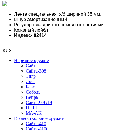
Лента специальная х/б шириной 35 мм.
Шнур амортизационный
Регулировка длинны ремня отверстиями
Кожаный лейбл
Индекс- 02414
RUS
Нарезное оружие
Сайга
Сайга-308
Тигр
Лось
Барс
Соболь
Вепрь
Сайга-9 9х19
ППШ
МА-АК
Гладкоствольное оружие
Сайга-410
Сайга-410С