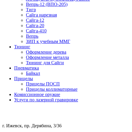
Вепрь-12 (ВПО-205)
Тигр
Сайга нарезная
Сайга-12
Сайга-20
Сайга-410
Вепрь
ЗИП к учебным ММГ
Тюнинг
Оформление дерева
Оформление металла
Тюнинг для Сайги
Пневматика
Байкал
Прицелы
Прицелы ПОСП
Прицелы коллиматорные
Комиссионное оружие
Услуги по лазерной гравировке
г. Ижевск, пр. Дерябина, 3/36