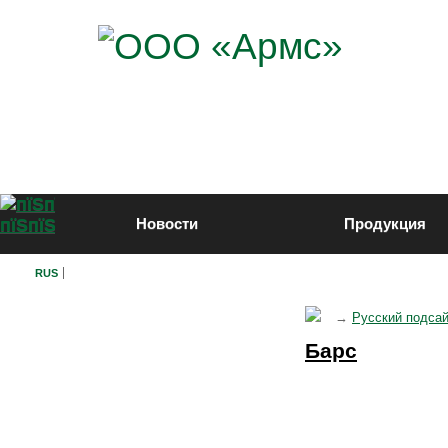
Новости
Продукция
RUS
Нарезное оружие
→
Русский подса
Гладкоствольное оружие
Барс
Служебное оружие
Импортное оружие
Травматическое оружие