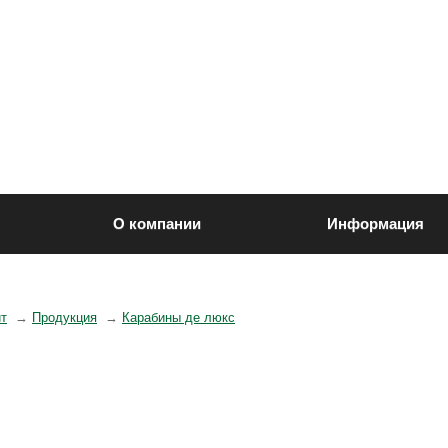
О компании
Информация
йт
→
Продукция
→
Карабины де люкс