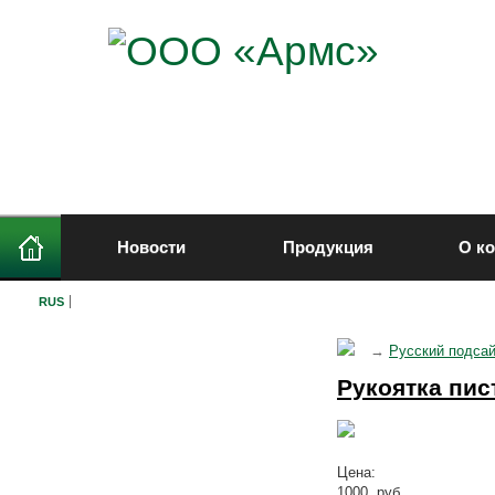
Новости
Продукция
О к
RUS
Нарезное оружие
→
Русский подса
Гладкоствольное оружие
Рукоятка пист
Служебное оружие
Импортное оружие
Цена:
Травматическое оружие
1000 руб