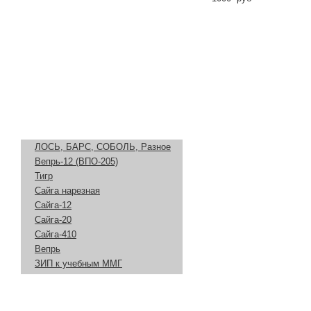
Макеты и Охолощенное оружие
Карабины де люкс
Дизайн, декор
Оружейные аксессуары
Ремни и чехлы для биатлона
ЗИП
ЛОСЬ, БАРС, СОБОЛЬ, Разное
Вепрь-12 (ВПО-205)
Тигр
Сайга нарезная
Сайга-12
Сайга-20
Сайга-410
Вепрь
ЗИП к учебным ММГ
Тюнинг
Пневматика