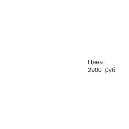
Прицелы
Комиссионное оружие
Услуги по лазерной гравировке
Цена:
2900 руб